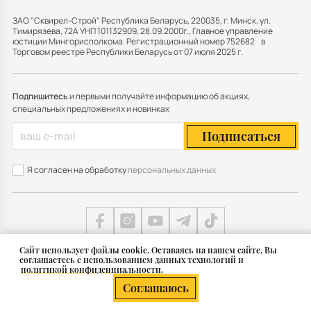
ЗАО "Сквирел-Строй" Республика Беларусь, 220035, г. Минск, ул.
Тимирязева, 72А УНП 101132909, 28.09.2000г., Главное управление
юстиции Мингорисполкома. Регистрационный номер 752682 в
Торговом реестре Республики Беларусь от 07 июля 2025 г.
Подпишитесь
и первыми получайте информацию об акциях,
специальных предложениях и новинках
Подписаться
Я согласен на обработку
персональных данных
Cайт использует файлы cookie. Оставаясь на нашем сайте, Вы
соглашаетесь с использованием данных технологий и
Карта сайта
политикой конфиденциальности.
© 2011 — 2026 Группа СКВИРЕЛ в Беларуси
Соглашаюсь
Разработка сайта — SLAM