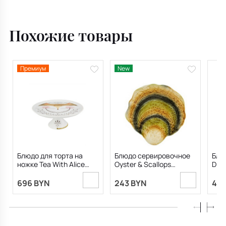
Alegre by Martin
Jarrie 23,8х23,8 см
Похожие товары
Премиум
New
Блюдо для торта на
Блюдо сервировочное
Блю
ножке Tea With Alice
Oyster & Scallops
Dine
28,2х11,7 см
36,2х36,1 см
696 BYN
243 BYN
449