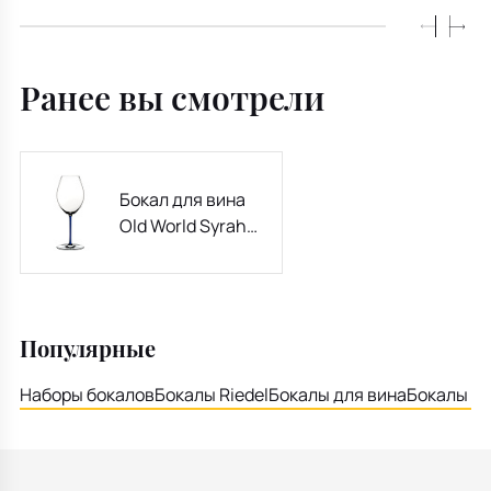
Ранее вы смотрели
Бокал для вина
Old World Syrah
Fatto a Mano 630
мл, синий
Популярные
Наборы бокалов
Бокалы Riedel
Бокалы для вина
Бокалы дл