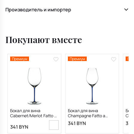
Производитель и импортер
Покупают вместе
Премиум
Премиум
Пре
Бокал для вина
Бокал для вина
Бок
Cabernet/Merlot Fatto a
Champagne Fatto a
Char
Mano 709 мл, синий
Mano 459 мл, синий
Man
341 BYN
341
341 BYN