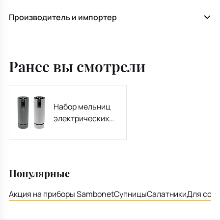
Производитель и импортер
Ранее вы смотрели
Набор мельниц
электрических
для соли и перца
Line Z u'Select 15
cм
Популярные
Акция на приборы Sambonet
Супницы
Салатники
Для соу