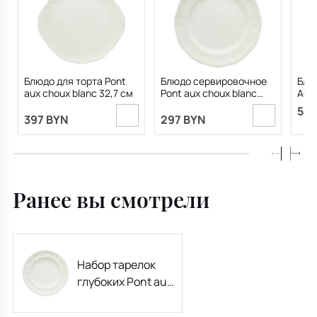
Блюдо для торта Pont
Блюдо сервировочное
Блю
aux choux blanc 32,7 см
Pont aux choux blanc
Aux 
32,5 см
546
397 BYN
297 BYN
Ранее вы смотрели
Набор тарелок
глубоких Pont aux
choux blanc 24,2
см, 4 шт