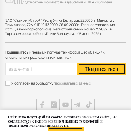
подтверждению соответствия требованиям ТНПА, соблюдены
ЗАО "Сквирел-Строй" Республика Беларусь, 220035, г. Минск, ул.
Тимирязева, 72А УНП 101132909, 28.09.2000г., Главное управление
юстиции Мингорисполкома. Регистрационный номер 752682 в
Торговом реестре Республики Беларусь от 07 июля 2025 г.
Подпишитесь
и первыми получайте информацию об акциях,
специальных предложениях и новинках
Подписаться
Я согласен на обработку
персональных данных
Cайт использует файлы cookie. Оставаясь на нашем сайте, Вы
соглашаетесь с использованием данных технологий и
Карта сайта
политикой конфиденциальности.
© 2011 — 2026 Группа СКВИРЕЛ в Беларуси