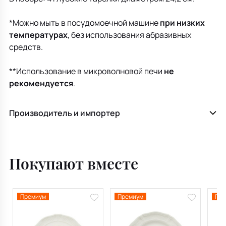
*Можно мыть в посудомоечной машине
при низких
температурах
, без использования абразивных
средств.
**Использование в микроволновой печи
не
рекомендуется
.
Производитель и импортер
Покупают вместе
Премиум
Премиум
Пре