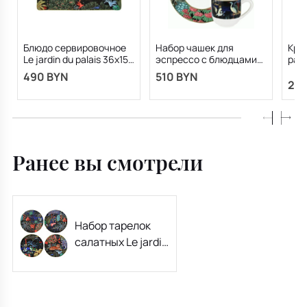
Блюдо сервировочное
Набор чашек для
Круж
Le jardin du palais 36х15
эспрессо с блюдцами
pala
см
Le jardin du palais 80 мл,
490 BYN
510 BYN
4 предмета
213
Ранее вы смотрели
Набор тарелок
салатных Le jardin
du palais 22 см, 4
шт