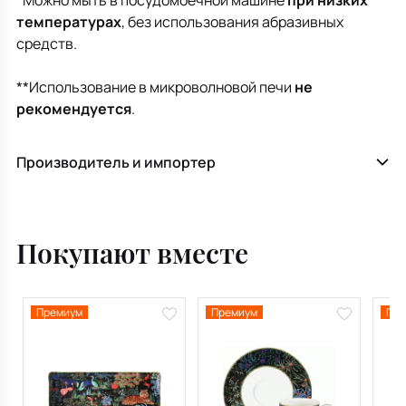
*Можно мыть в посудомоечной машине
при низких
температурах
, без использования абразивных
средств.
**Использование в микроволновой печи
не
рекомендуется
.
Производитель и импортер
Покупают вместе
Премиум
Премиум
Пре