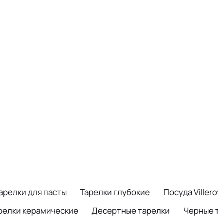
арелки для пасты
Тарелки глубокие
Посуда Viller
релки керамические
Десертные тарелки
Черные 