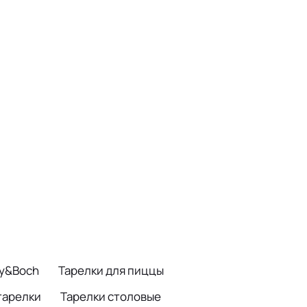
oy&Boch
Тарелки для пиццы
тарелки
Тарелки столовые