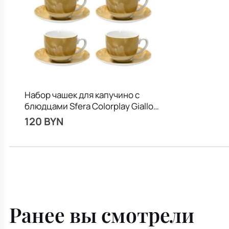
Набор чашек для капучино с
блюдцами Sfera Colorplay Giallo
250 мл, 8 предметов
120 BYN
Ранее вы смотрели