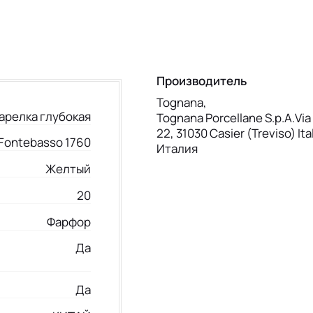
Производитель
Tognana,
арелка глубокая
Tognana Porcellane S.p.A.Via 
22, 31030 Casier (Treviso) Ita
Fontebasso 1760
Италия
Желтый
20
Фарфор
Да
Да