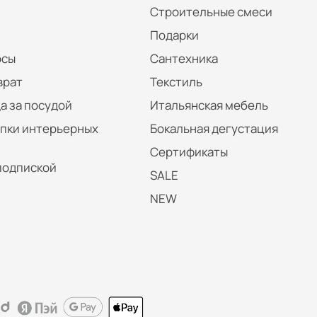
Строительные смеси
Подарки
осы
Сантехника
врат
Текстиль
а за посудой
Итальянская мебель
упки интерьерных
Бокальная дегустация
Сертификаты
подпиской
SALE
NEW