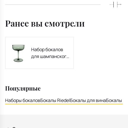
Ранее вы смотрели
Набор бокалов
для шампанского/
десерта Like Sage
100 мл, 2 шт
Популярные
Наборы бокалов
Бокалы Riedel
Бокалы для вина
Бокалы дл