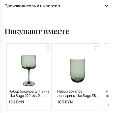
Производитель и импортер
Покупают вместе
Набор бокалов для вина
Набор бокалов
Наб
Like Sage 270 мл, 2 шт
лонгдринк Like Sage 385
воды
мл, 2 шт
шт
150 BYN
103 BYN
103