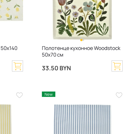
 50х140
Полотенце кухонное Woodstock
50х70 см
33.50 BYN
New