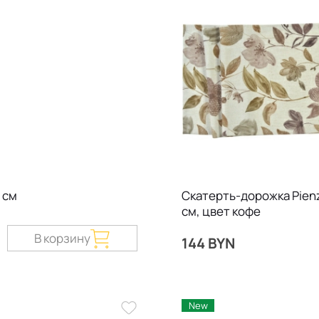
 см
Скатерть-дорожка Pien
см, цвет кофе
В корзину
144 BYN
New