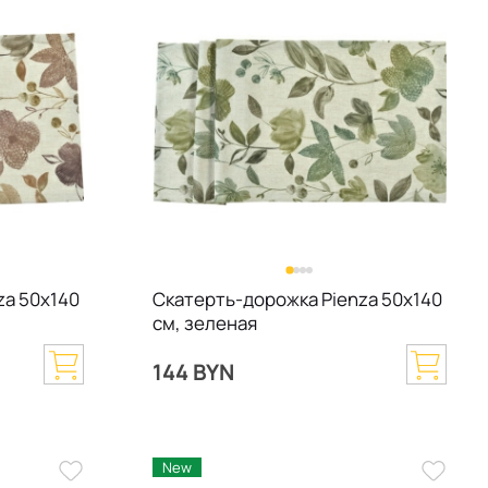
za 50х140
Скатерть-дорожка Pienza 50х140
см, зеленая
144 BYN
New