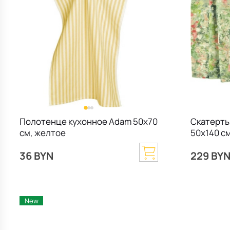
Полотенце кухонное Adam 50х70
Скатерть
см, желтое
50х140 с
36 BYN
229 BY
New