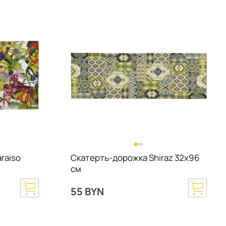
raiso
Скатерть-дорожка Shiraz 32х96
см
55 BYN