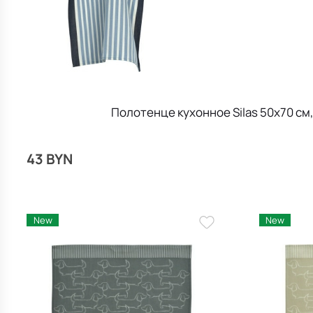
Полотенце кухонное Silas 50x70 см
43 BYN
New
New