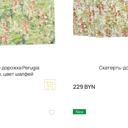
-дорожка Perugia
Скатерть-до
м, цвет шалфей
N
229 BYN
New