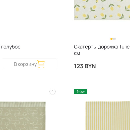
, голубое
Скатерть-дорожка Tulie
см
В корзину
123 BYN
New