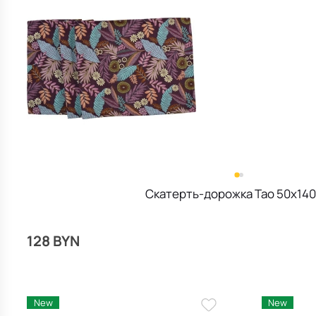
Скатерть-дорожка Tao 50х140
128 BYN
New
New