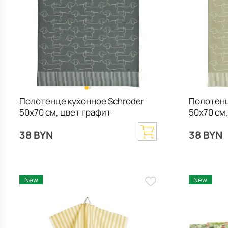
Полотенце кухонное Schroder
Полотенц
50х70 см, цвет графит
50x70 см
38 BYN
38 BYN
New
New