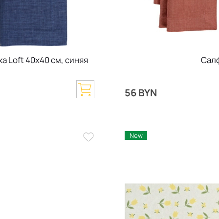
а Loft 40х40 см, синяя
Салф
56 BYN
New