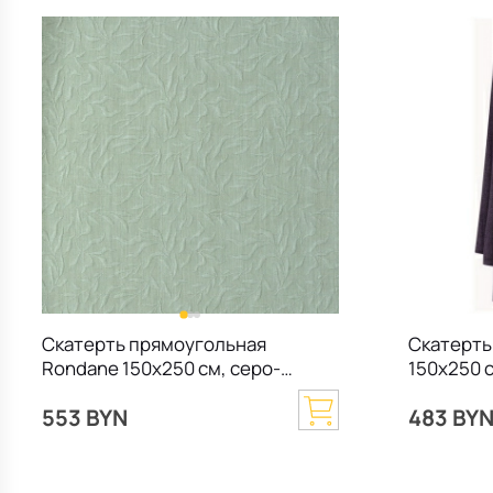
Скатерть прямоугольная
Скатерть
Rondane 150х250 см, серо-
150х250 
зеленая
553 BYN
483 BY