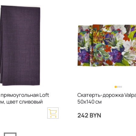
 прямоугольная Loft
Скатерть-дорожка Valpa
см, цвет сливовый
50х140 см
N
242 BYN