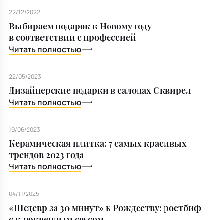
Все для кухни
Пепельницы
Душевая зона
Чехлы на подушку
Мебель для хранения
22/12/2022
Выбираем подарок к Новому году
Детская посуда
Декоративные блюда
Мебель для ванной
Подушки-вкладыши
Декор дома
в соответствии с профессией
Читать полностью
Аксессуары для ванной
Терраса и балкон
22/05/2023
Полотенцесушители, Радиаторы
Дизайнерские подарки в салонах Сквирел
Читать полностью
19/06/2023
Керамическая плитка: 7 самых красивых
трендов 2023 года
Читать полностью
04/11/2025
«Шедевр за 30 минут» к Рождеству: ростбиф
с клюквенным соусом