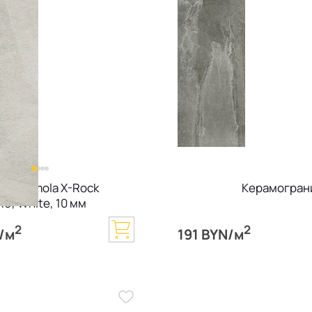
анит Imola X-Rock
Керамогранит
R9, White, 10 мм
2
2
/м
191 BYN/м