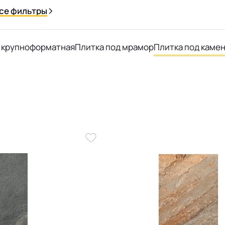
се фильтры
 крупноформатная
Плитка под мрамор
Плитка под каме