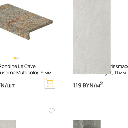
Rondine Le Cave
Керамогранит Prissmace
Luserna Multicolor, 9 мм
45х90 Matt, Light, 11 мм
2
YN/шт
119 BYN/м