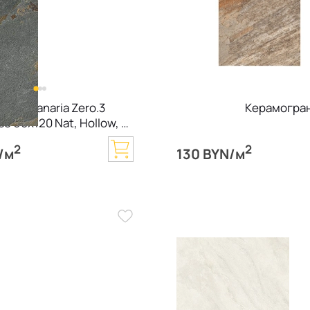
нит Panaria Zero.3
Керамограни
ce 60х120 Nat, Hollow, 6
2
2
/м
130 BYN/м