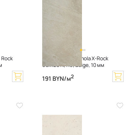
 Rock
Керамогранит Imola X-Rock
м
60х120 N, R9, Beige, 10 мм
2
191 BYN/м