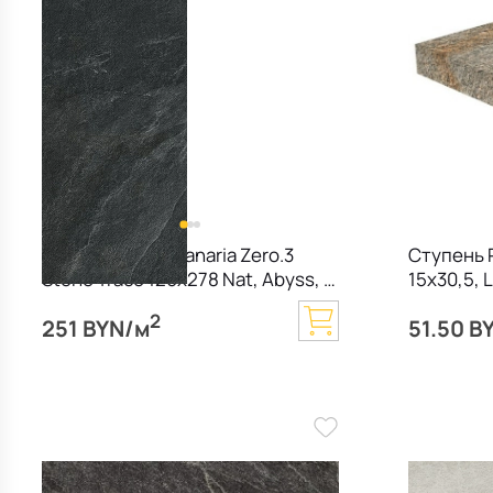
Керамогранит Panaria Zero.3
Ступень 
Stone Trace 120х278 Nat, Abyss, 6
15х30,5, 
мм
2
251 BYN/м
51.50 B