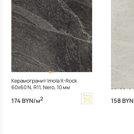
Керамогранит Imola X-Rock
Керамогр
60х60 N, R11, Nero, 10 мм
30х60 N, 
2
174 BYN/м
158 BYN