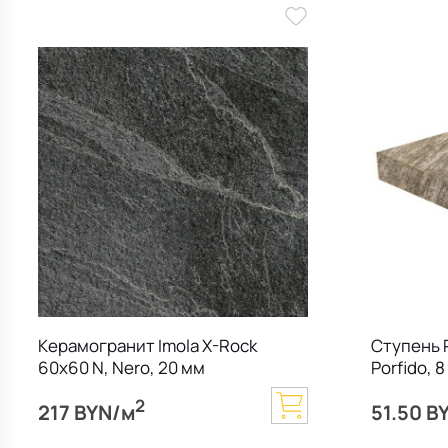
Керамогранит Imola X-Rock
Ступень R
60х60 N, Nero, 20 мм
Porfido, 
2
217 BYN/м
51.50 B