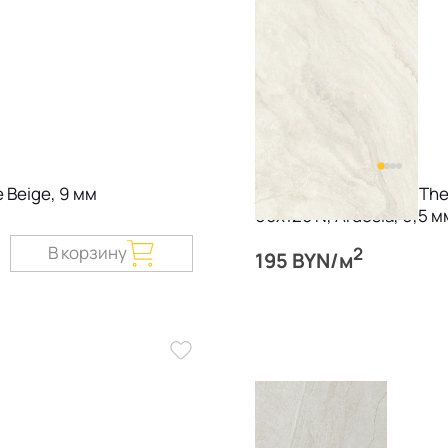
 Beige, 9 мм
Керамогранит Imola The
60х120 N, Ardesia, 6,5 м
В корзину
2
195 BYN/м