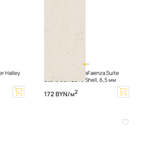
r Halley
Керамогранит LaFaenza Suite
Stone 60х120 N, Shell, 6,5 мм
2
172 BYN/м