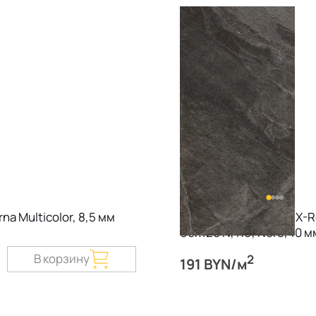
a Multicolor, 8,5 мм
Керамогранит Imola X-
60х120 N, R9, Nero, 10 м
В корзину
2
191 BYN/м