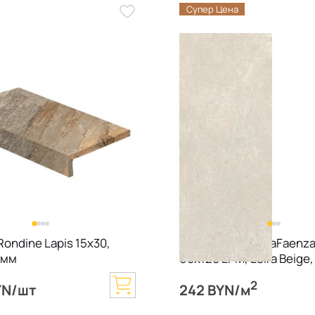
Супер Цена
ondine Lapis 15х30,
Керамогранит LaFaenza
8 мм
60х120 LPM, Loira Beige,
2
YN/шт
242 BYN/м