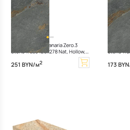
Керамогранит Panaria Zero.3
Керамогра
Stone Trace 120х278 Nat, Hollow,
Stone Tra
6 мм
мм
2
251 BYN/м
173 BYN