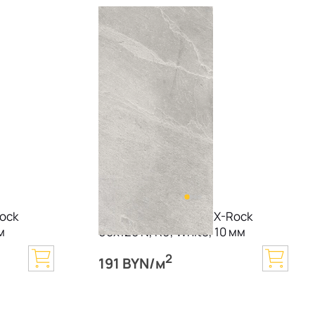
Rock
Керамогранит Imola X-Rock
м
60х120 N, R9, White, 10 мм
2
191 BYN/м