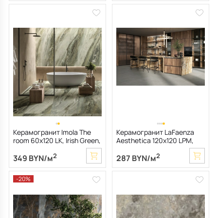
Керамогранит Imola The
Керамогранит LaFaenza
room 60х120 LK, Irish Green,
Aesthetica 120х120 LPM,
6,5 мм
Breche Vendome, 6,5 мм
2
2
349 BYN/м
287 BYN/м
-20%