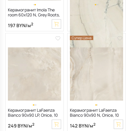
Керамогранит Imola The
Керамогранит Imola The
room 60х120 N, Grey Roots,
Rock 60х120 N, Macaubas,
6,5 мм
6,5 мм
2
2
197 BYN/м
195 BYN/м
Супер Цена
Керамогранит LaFaenza
Керамогранит LaFaenza
Bianco 90х90 LP, Onice, 10
Bianco 90х90 N, Onice, 10
мм
мм
2
2
249 BYN/м
142 BYN/м