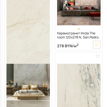
Керамогранит LaFaenza
Керамогранит Imola The
Oro 60х120 N, Crema Avorio,
room 120х278 N, San Pedro,
10 мм
6,5 мм
2
2
207 BYN/м
278 BYN/м