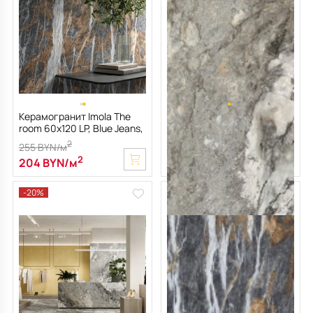
Керамогранит Imola The
Керамогранит Imola The
room 60х120 LP, Blue Jeans,
Rock 60х120 N, Grey
6,5 мм
Invisible, 6,5 мм
2
255 BYN/м
2
194 BYN/м
2
204 BYN/м
-20%