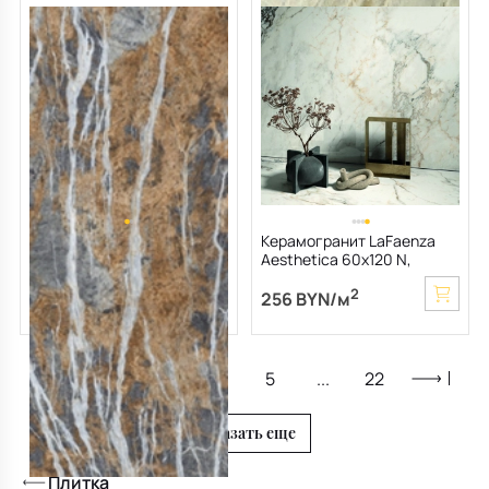
Керамогранит Imola The
Керамогранит LaFaenza
room 60х120 N, Blue Jeans,
Aesthetica 60х120 N,
6,5 мм
Paonazzetto, 6,5 мм
2
206 BYN/м
2
256 BYN/м
2
123.60 BYN/м
1
2
3
4
5
...
22
Показать еще
Плитка