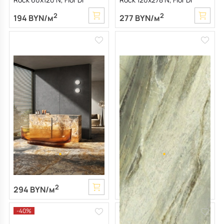
Bosco, 6,5 мм
Bosco, 6,5 мм
2
2
194 BYN/м
277 BYN/м
Керамогранит LaFaenza
Керамогранит Imola The
Aesthetica 60х120 LPM,
room 60х120 N, Irish Green,
Breche Vendome, 6,5 мм
6,5 мм
2
2
294 BYN/м
206 BYN/м
-40%