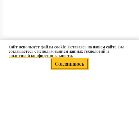
Cайт использует файлы cookie. Оставаясь на нашем сайте, Вы
соглашаетесь с использованием данных технологий и
политикой конфиденциальности.
Соглашаюсь
Плитка керамогранит под мрамор
Керамогранит под мрамор — это идеальный синтез
роскоши природного камня и практичности
современных технологий. Он воспроизводит
неповторимую текстуру, глубину цвета и изысканные
прожилки мрамора, предлагая при этом