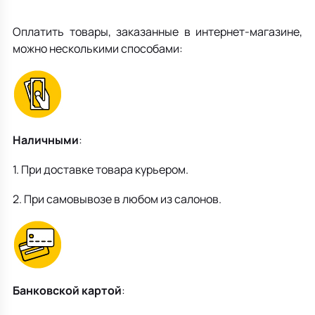
Все для кухни
Пепельницы
Душевая зона
Чехлы на подушку
Мебель для хранения
Оплатить товары, заказанные в интернет-магазине,
Детская посуда
Декоративные блюда
Мебель для ванной
Подушки-вкладыши
Декор дома
можно несколькими способами:
Аксессуары для ванной
Терраса и балкон
Полотенцесушители, Радиаторы
Наличными
:
1. При доставке товара курьером.
2. При самовывозе в любом из салонов.
Банковской картой
: