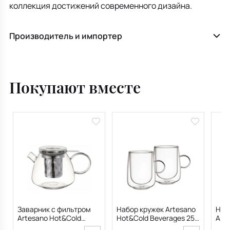
коллекция достижений современного дизайна.
Производитель и импортер
Покупают вместе
Заварник с фильтром
Набор кружек Artesano
Наб
Artesano Hot&Cold
Hot&Cold Beverages 250
Art
Beverages 1 л
мл, 2 шт
Beve