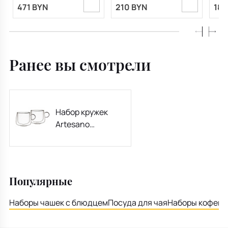
471 BYN
210 BYN
182
Ранее вы смотрели
Набор кружек
Artesano
Hot&Cold
Beverages, 2 шт,
250 мл
Популярные
Наборы чашек с блюдцем
Посуда для чая
Наборы кофейн