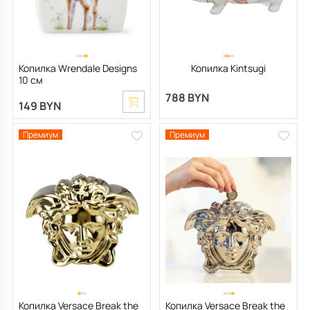
Все для кухни
Душевая зона
Чехлы на подушку
Мебель для хранения
Детская посуда
Мебель для ванной
Подушки-вкладыши
Декор дома
Копилка Wrendale Designs
Копилка Kintsugi
10 см
Аксессуары для ванной
Терраса и балкон
788 BYN
149 BYN
Полотенцесушители, Радиаторы
Премиум
Премиум
Копилка Versace Break the
Копилка Versace Break the