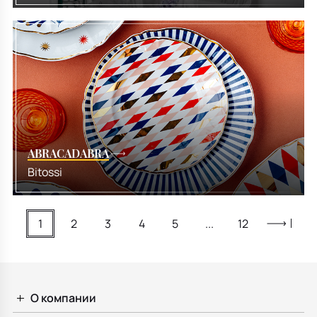
ABRACADABRA
Bitossi
1
2
3
4
5
...
12
О компании