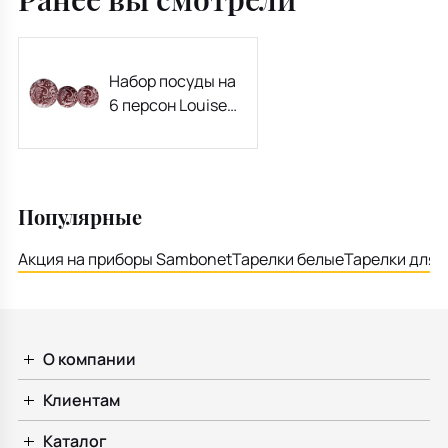
Набор посуды на
6 персон Louise
One Acanto
Bordeaux, 18
предметов
Популярные
Акция на приборы Sambonet
Тарелки белые
Тарелки для 
О компании
Клиентам
Каталог