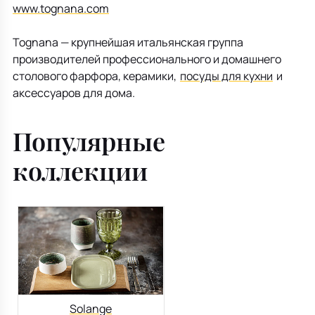
Все для кухни
Пепельницы
Душевая зона
Чехлы на подушку
Мебель для хранения
www.tognana.com
Tognana — крупнейшая итальянская группа
Детская посуда
Декоративные блюда
Мебель для ванной
Подушки-вкладыши
Декор дома
производителей профессионального и домашнего
столового фарфора, керамики,
посуды для кухни
и
Аксессуары для ванной
Терраса и балкон
аксессуаров для дома.
Полотенцесушители, Радиаторы
Популярные
коллекции
Solange