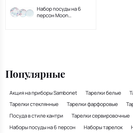
Набор посуды на 6
персон Moon
Watercolor, 18
предметов
Популярные
Акция на приборы Sambonet
Тарелки белые
Т
Тарелки стеклянные
Тарелки фарфоровые
Та
Посуда в стиле кантри
Тарелки сервировочные
Наборы посуды на 6 персон
Наборы тарелок