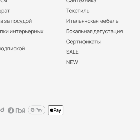
осы
Сантехника
врат
Текстиль
а за посудой
Итальянская мебель
упки интерьерных
Бокальная дегустация
Сертификаты
подпиской
SALE
NEW