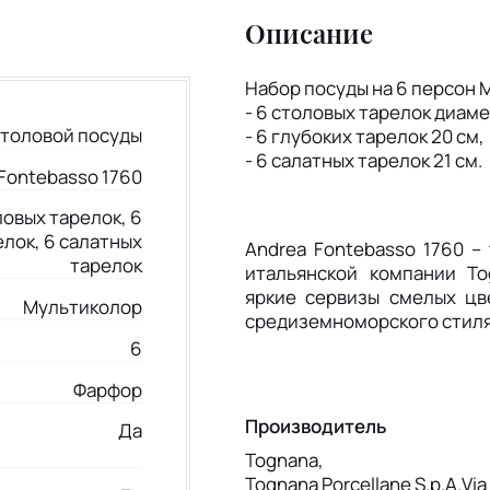
Описание
Набор посуды на 6 персон M
- 6 столовых тарелок диаме
столовой посуды
- 6 глубоких тарелок 20 см,
- 6 салатных тарелок 21 см.
Fontebasso 1760
ловых тарелок, 6
елок, 6 салатных
Andrea Fontebasso 1760 –
тарелок
итальянской компании To
яркие сервизы смелых цв
Мультиколор
средиземноморского стиля
6
Фарфор
Производитель
Да
Tognana,
Tognana Porcellane S.p.A.Via 