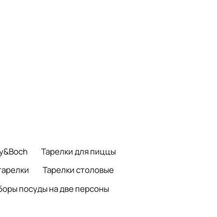
oy&Boch
Тарелки для пиццы
тарелки
Тарелки столовые
боры посуды на две персоны