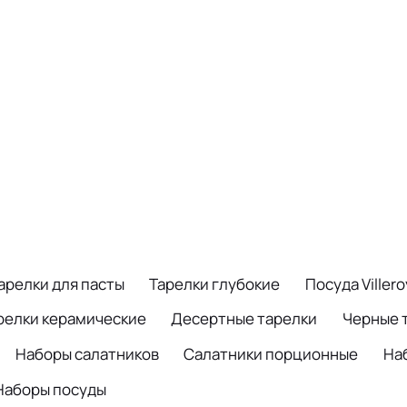
арелки для пасты
Тарелки глубокие
Посуда Viller
релки керамические
Десертные тарелки
Черные 
Наборы салатников
Салатники порционные
На
Наборы посуды