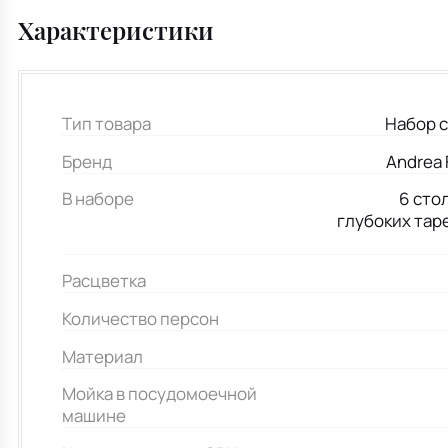
Характеристики
Тип товара
Набор 
Бренд
Andrea 
В наборе
6 сто
глубоких тар
Расцветка
Количество персон
Материал
Мойка в посудомоечной
машине