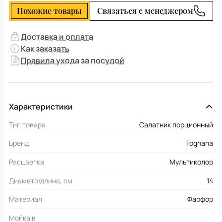
Похожие товары
Связаться с менеджером
Доставка и оплата
Как заказать
Правила ухода за посудой
Характеристики
Тип товара
Салатник порционный
Бренд
Tognana
Расцветка
Мультиколор
Диаметр/длина, см
14
Материал
Фарфор
Мойка в