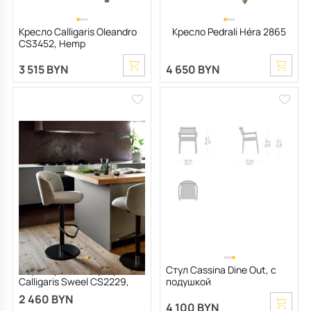
Кресло Calligaris Oleandro
Кресло Pedrali Héra 2865
CS3452, Hemp
3 515 BYN
4 650 BYN
Стул барный/полубарный
Стул Cassina Dine Out, c
Calligaris Sweel CS2229,
подушкой
Sand
2 460 BYN
4 100 BYN