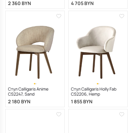
2 360 BYN
4 705 BYN
Стул Calligaris Anime
Стул Calligaris Holly Fab
CS2247, Sand
CS2206, Hemp
2 180 BYN
1 855 BYN