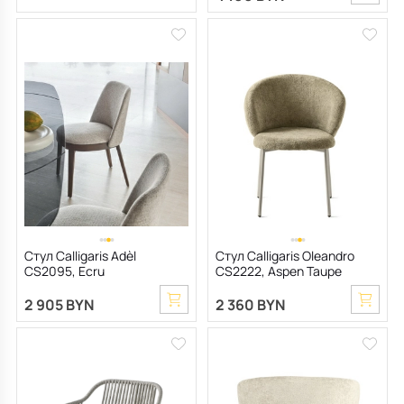
Стул Calligaris Adèl
Стул Calligaris Oleandro
CS2095, Ecru
CS2222, Aspen Taupe
2 905 BYN
2 360 BYN