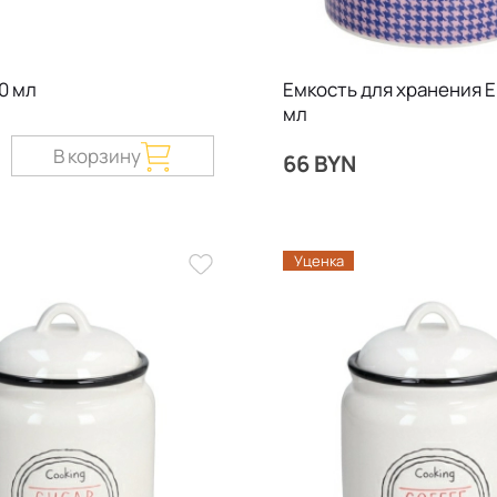
0 мл
Емкость для хранения E
мл
В корзину
66 BYN
Уценка