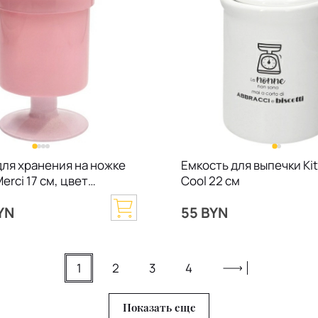
для хранения на ножке
Емкость для выпечки Ki
Merci 17 см, цвет
Cool 22 см
YN
55 BYN
1
2
3
4
Показать еще