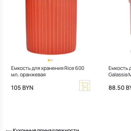
Емкость для хранения Rice 600
Емкость 
мл, оранжевая
Galassia 
розовый
105 BYN
88.50 B
Кухонные принадлежности