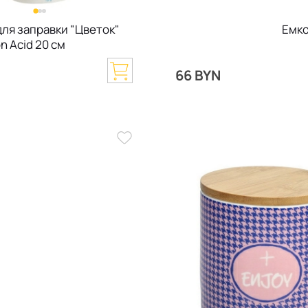
для заправки "Цветок"
Емко
on Acid 20 см
N
66 BYN