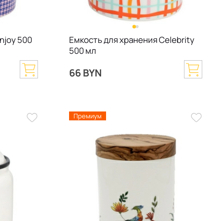
njoy 500
Емкость для хранения Celebrity
500 мл
66 BYN
Премиум