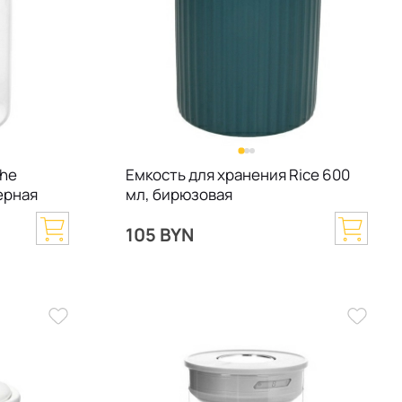
The
Емкость для хранения Rice 600
черная
мл, бирюзовая
105 BYN