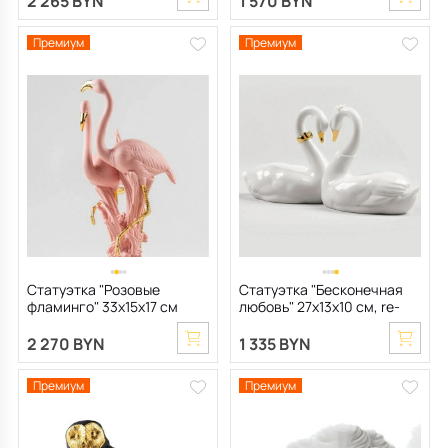
2 265 BYN
1 570 BYN
Премиум
Премиум
Статуэтка "Розовые
Статуэтка "Бесконечная
фламинго" 33х15х17 см
любовь" 27х13х10 см, re-
deco золото
2 270 BYN
1 335 BYN
Премиум
Премиум