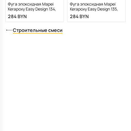
Фуга эпоксидная Mapei
Фуга эпоксидная Mapei
Kerapoxy Easy Design 134,
Kerapoxy Easy Design 135,
шелк, 3 кг
золотой песок, 3 кг
284 BYN
284 BYN
Строительные смеси