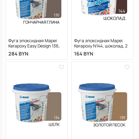
Фуга эпоксидная Mapei
Фуга эпоксидная Mapei
Kerapoxy Easy Design 136,
Kerapoxy N144, шоколад, 2
гончарная глина, 3 кг
кг
284 BYN
164 BYN