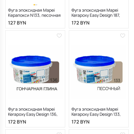
Фуга эпоксидная Mapei
Фуга эпоксидная Mapei
Керапокси N133, песочная
Kerapoxy Easy Design 187,
2 кг
лен, 1.5 кг
127 BYN
172 BYN
Фуга эпоксидная Mapei
Фуга эпоксидная Mapei
Kerapoxy Easy Design 136,
Kerapoxy Easy Design 133,
гончарная глина, 1.5 кг
песочная, 1.5 кг
172 BYN
172 BYN