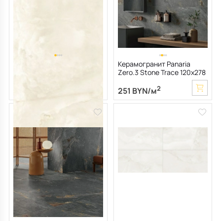
Керамогранит LaFaenza
Керамогранит Panaria
Couture 60х120 LPM, Zeus
Zero.3 Stone Trace 120х278
Almond, 6,5 мм
Nat, Hollow, 6 мм
2
2
242 BYN/м
251 BYN/м