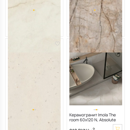
Керамогранит LaFaenza
Керамогранит Imola The
Oro 60х120 N, Crema Avorio,
room 120х278 N, San Pedro,
10 мм
6,5 мм
2
2
207 BYN/м
278 BYN/м
Керамогранит LaFaenza
Керамогранит Imola The
Suite Stone 60х120 N, Shell,
room 60х120 N, Absolute
6,5 мм
White Onyx, 6,5 мм
2
2