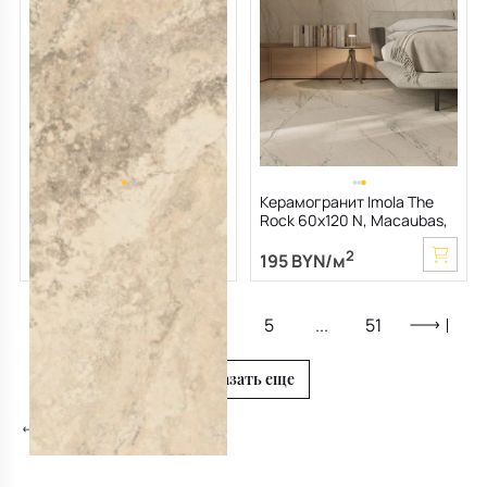
Керамогранит LaFaenza
Керамогранит Imola The
Bianco 90х180 N, Travertino
Rock 60х120 N, Macaubas,
Rapolano, 10 мм
6,5 мм
2
2
252 BYN/м
195 BYN/м
1
2
3
4
5
...
51
Показать еще
Керамогранит