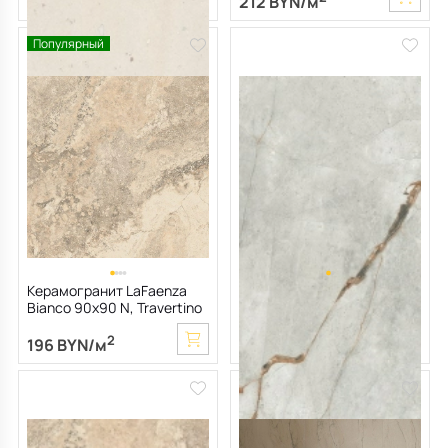
172 BYN/м
212 BYN/м
Популярный
Керамогранит LaFaenza
Керамогранит Imola The
Bianco 90х90 N, Travertino
room 60х120 N, Grey Roots,
Rapolano, 10 мм
6,5 мм
2
2
196 BYN/м
197 BYN/м