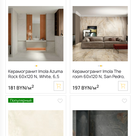
Все для кухни
Пепельницы
Душевая зона
Чехлы на подушку
Мебель для хранения
Детская посуда
Декоративные блюда
Мебель для ванной
Подушки-вкладыши
Декор дома
Аксессуары для ванной
Терраса и балкон
Полотенцесушители, Радиаторы
Керамогранит Imola Azuma
Керамогранит Imola The
Rock 60х120 N, White, 6,5
room 60х120 N, San Pedro,
мм
6,5 мм
2
2
181 BYN/м
197 BYN/м
Популярный