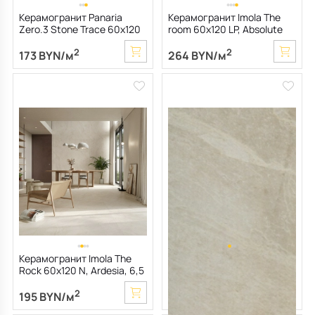
Керамогранит Panaria
Керамогранит Imola The
Zero.3 Stone Trace 60х120
room 60х120 LP, Absolute
Nat, Hollow, 6 мм
White Onyx, 6,5 мм
2
2
173 BYN/м
264 BYN/м
Керамогранит Imola The
Керамогранит Imola X-Rock
Rock 60х120 N, Ardesia, 6,5
60х120 N, R9, Beige, 10 мм
мм
2
2
195 BYN/м
191 BYN/м