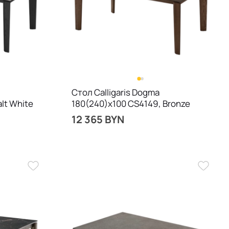
Стол Calligaris Dogma
lt White
180(240)х100 CS4149, Bronze
12 365 BYN