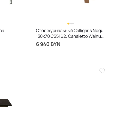
na
Стол журнальный Calligaris Nogu
130х70 CS5162, Canaletto Walnut
/ Annealed Bronze
6 940 BYN