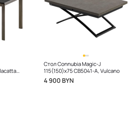
Стол Connubia Magic-J
lacatta
115(150)х75 CB5041-A, Vulcano
4 900 BYN