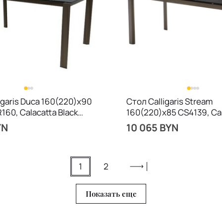
igaris Duca 160(220)х90
Стол Calligaris Stream
60, Calacatta Black
160(220)х85 CS4139, Ca
Black
YN
10 065 BYN
1
2
Показать еще