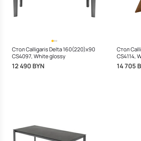
Стол Calligaris Delta 160(220)х90
Стол Call
CS4097, White glossy
CS4114, W
12 490 BYN
14 705 