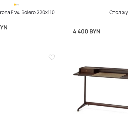
rona Frau Bolero 220х110
Стол жу
BYN
4 400 BYN