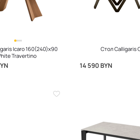
igaris Icaro 160(240)х90
Стол Calligaris 
hite Travertino
BYN
14 590 BYN