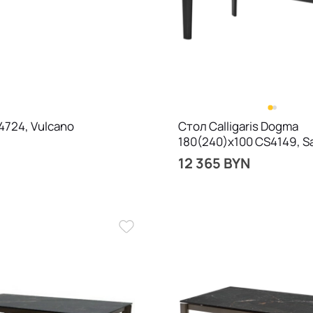
4724, Vulcano
Стол Calligaris Dogma
180(240)х100 CS4149, Sa
12 365 BYN