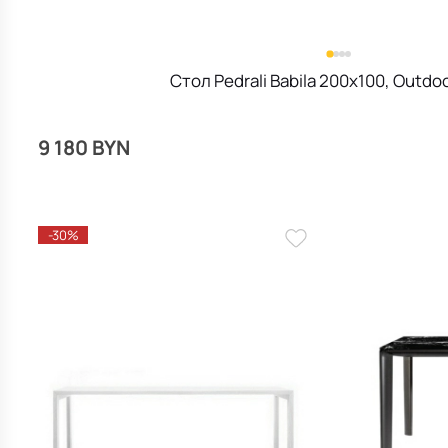
Стол Pedrali Babila 200х100, Outdoo
9 180 BYN
-30%