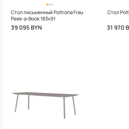
Стол письменный Poltrona Frau
Стол Polt
Peek-a-Book 183х91
39 095 BYN
31 970 