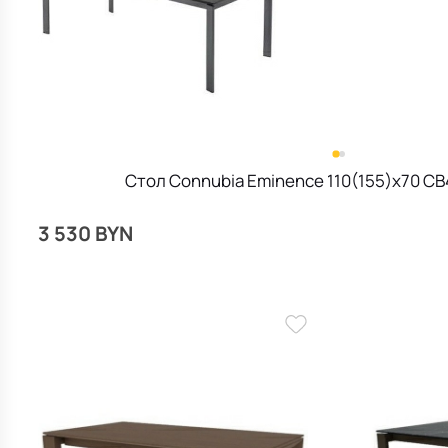
Стол Connubia Eminence 110(155)х70 CB
3 530 BYN