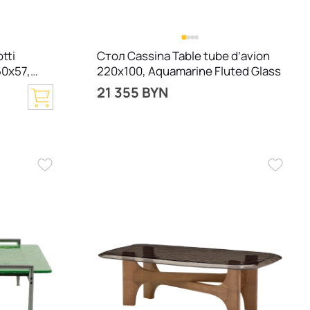
tti
Стол Cassina Table tube d’avion
50х57,
220х100, Aquamarine Fluted Glass
21 355 BYN