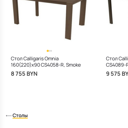
Стол Calligaris Omnia
Стол Call
160(220)х90 CS4058-R, Smoke
CS4089-R1
Marble
8 755 BYN
9 575 B
Столы