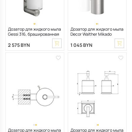
Все для кухни
Пепельницы
Чехлы на подушку
Мебель для хранения
Детская посуда
Декоративные блюда
Подушки-вкладыши
Декор дома
Дозатор для жидкого мыла
Дозатор для жидкого мыла
Gessi 316, брашированная
Decor Walther Mikado
Терраса и балкон
сталь
0521176, сталь матовая
2 575 BYN
1 045 BYN
Дозатор для жидкого мыла
Дозатор для жидкого мыла