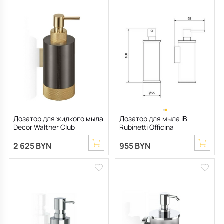
Дозатор для жидкого мыла
Дозатор для мыла iB
Decor Walther Club
Rubinetti Officina
0855967, темный матовый
металл/ золото матовое
2 625 BYN
955 BYN