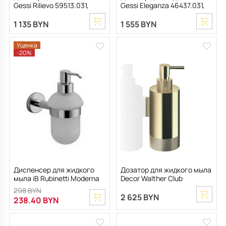
Gessi Rilievo 59513.031,
Gessi Eleganza 46437.031,
белый/хром
хром
1 135 BYN
1 555 BYN
Уценка
-20%
Диспенсер для жидкого
Дозатор для жидкого мыла
мыла iB Rubinetti Moderna
Decor Walther Club
q3_MO002CC, с
0855982, золото матовое
298 BYN
держателем , хром
2 625 BYN
238.40 BYN