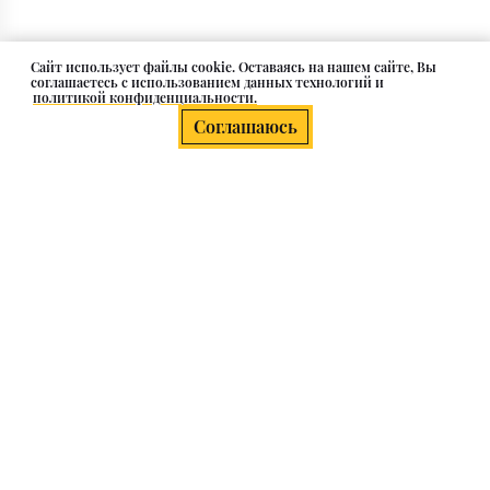
Cайт использует файлы cookie. Оставаясь на нашем сайте, Вы
соглашаетесь с использованием данных технологий и
политикой конфиденциальности.
Соглашаюсь
О компании
Клиентам
Каталог
Контакты и адрес
Все надлежащие процедуры на товары, подлежащие обязательному