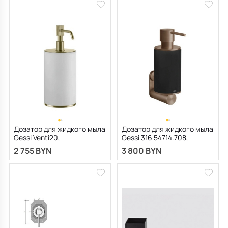
Дозатор для жидкого мыла
Дозатор для жидкого мыла
Gessi Venti20,
Gessi 316 54714.708,
брашированная латунь
настенный, медь
2 755 BYN
3 800 BYN
PVD
брашированная