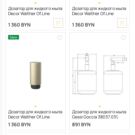
Дозатор для жидкого мыла
Дозатор для жидкого мыла
Decor Walther Of.Line
Decor Walther Of.Line
0671245, Champagne/Dune
0671241, Aqua/Shell
1 360 BYN
1 360 BYN
New
Дозатор для жидкого мыла
Дозатор для жидкого мыла
Decor Walther Of.Line
Gessi Goccia 38037.031,
0671246, Champagne/Moor
белый
1 360 BYN
891 BYN