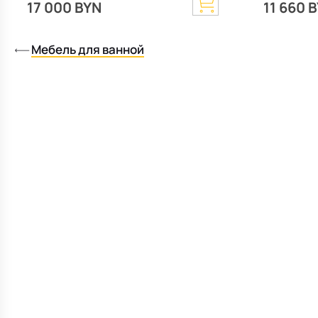
17 000 BYN
11 660 
Matt
Мебель для ванной