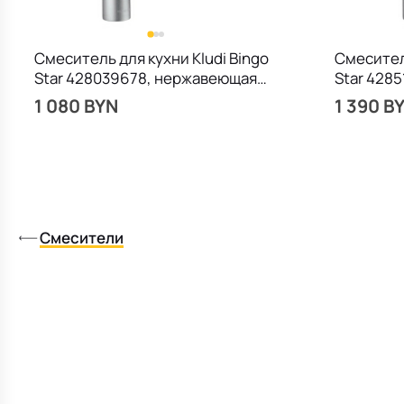
Смеситель для кухни Kludi Bingo
Смеситель
Star 428039678, нержавеющая
Star 428
сталь
сталь
1 080 BYN
1 390 B
Смесители