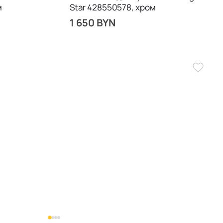
м
Star 428550578, хром
1 650 BYN