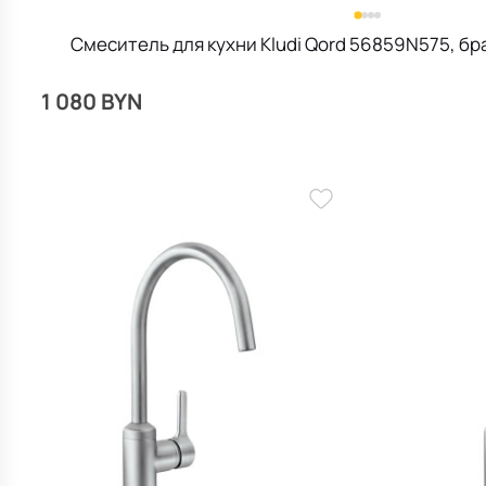
Смеситель для кухни Kludi Qord 56859N575, б
1 080 BYN