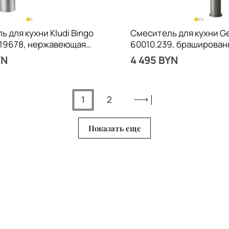
 для кухни Kludi Bingo
Смеситель для кухни Ge
519678, нержавеющая
60010.239, браширован
YN
4 495 BYN
1
2
Показать еще