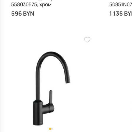
558030575, хром
50851N07
золото
596 BYN
1 135 B