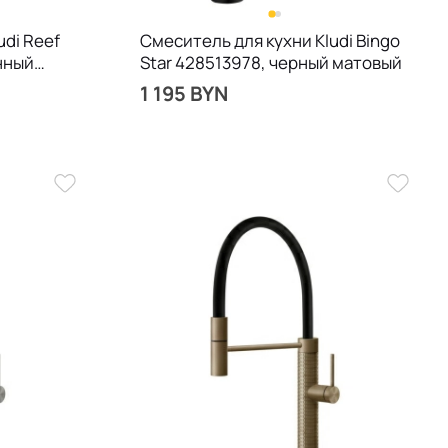
udi Reef
Смеситель для кухни Kludi Bingo
нный
Star 428513978, черный матовый
1 195 BYN