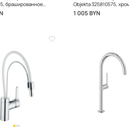
5, брашированное
Objekta 325810575, хро
YN
1 005 BYN