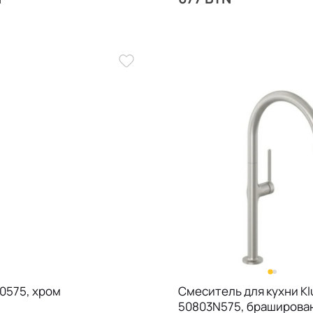
10575, хром
Смеситель для кухни Kl
50803N575, браширова