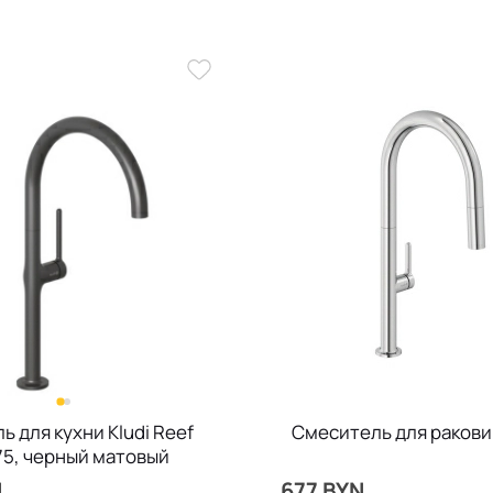
 для кухни Kludi Reef
Смеситель для раковин
5, черный матовый
N
677 BYN