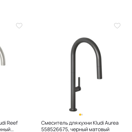
udi Reef
Смеситель для кухни Kludi Aurea
нный
558526675, черный матовый