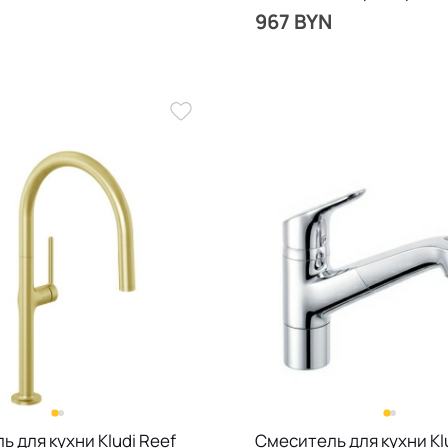
никель
967 BYN
 для кухни Kludi Reef
Смеситель для кухни Kl