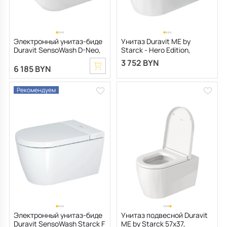
Электронный унитаз-биде
Унитаз Duravit ME by
Duravit SensoWash D-Neo,
Starck - Hero Edition,
58x37, с сиденьем
DuraShield®, DuraFlush®, с
3 752 BYN
сиденьем
6 185 BYN
Рекомендуем
Электронный унитаз-биде
Унитаз подвесной Duravit
Duravit SensoWash Starck F
ME by Starck 57х37,