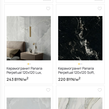
Керамогранит Panaria
Керамогранит Panaria
Perpetual 120х120 Lux,
Perpetual 120х120 Soft,
Onice Clear, 9 мм
Belvedere Dark, 9 мм
2
2
243 BYN/м
220 BYN/м