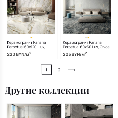
Керамогранит Panaria
Керамогранит Panaria
Perpetual 60х120, Lux,
Perpetual 60х60 Lux, Onice
Venato Gold, 9 мм
Clear, 9 мм
2
2
220 BYN/м
205 BYN/м
1
2
Другие коллекции