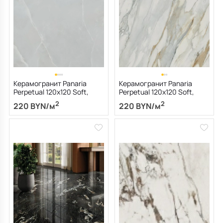
Керамогранит Panaria
Керамогранит Panaria
Perpetual 120х120 Soft,
Perpetual 120х120 Soft,
Onice Clear, 9 мм
Venato Gold, 9 мм
2
2
220 BYN/м
220 BYN/м