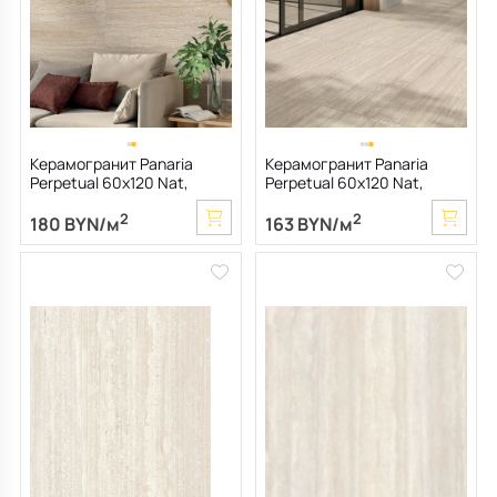
Керамогранит Panaria
Керамогранит Panaria
Perpetual 60х120 Nat,
Perpetual 60х120 Nat,
Travertino Cream Edge, 9
Travertino Cream, 9 мм
2
2
мм
180 BYN/м
163 BYN/м