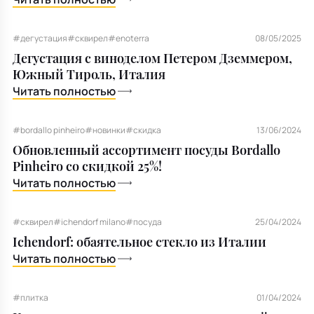
#дегустация
#сквирел
#enoterra
08/05/2025
Дегустация с виноделом Петером Дземмером,
Южный Тироль, Италия
Читать полностью
#bordallo pinheiro
#новинки
#скидка
13/06/2024
Обновленный ассортимент посуды Bordallo
Pinheiro со скидкой 25%!
Читать полностью
#сквирел
#ichendorf milano
#посуда
25/04/2024
Ichendorf: обаятельное стекло из Италии
Читать полностью
#плитка
01/04/2024