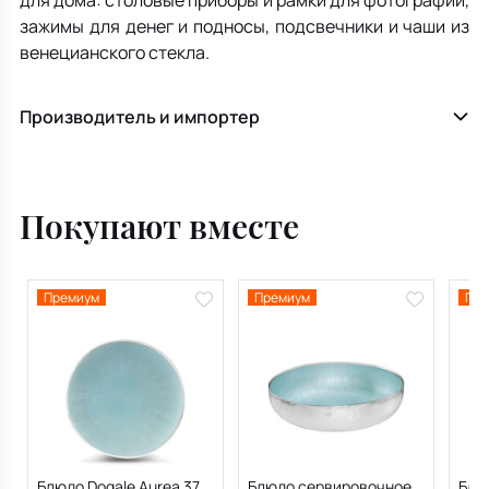
для дома: столовые приборы и рамки для фотографий,
зажимы для денег и подносы, подсвечники и чаши из
венецианского стекла.
Производитель и импортер
Покупают вместе
Премиум
Премиум
Пре
Блюдо Dogale Aurea 37
Блюдо сервировочное
Блюд