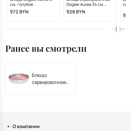
см, голубое
Dogale Aurea 34 см,
см,
голубое
972 BYN
928 BYN
972
Ранее вы смотрели
Блюдо
сервировочное
Dogale Aurea 34
см, розовое
О компании