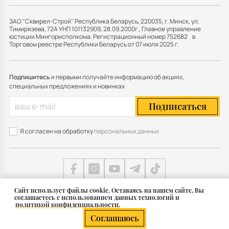
ЗАО "Сквирел-Строй" Республика Беларусь, 220035, г. Минск, ул.
Тимирязева, 72А УНП 101132909, 28.09.2000г., Главное управление
юстиции Мингорисполкома. Регистрационный номер 752682 в
Торговом реестре Республики Беларусь от 07 июля 2025 г.
Подпишитесь
и первыми получайте информацию об акциях,
специальных предложениях и новинках
Подписаться
Я согласен на обработку
персональных данных
Cайт использует файлы cookie. Оставаясь на нашем сайте, Вы
соглашаетесь с использованием данных технологий и
Карта сайта
политикой конфиденциальности.
© 2011 — 2026 Группа СКВИРЕЛ в Беларуси
Соглашаюсь
Разработка сайта — SLAM