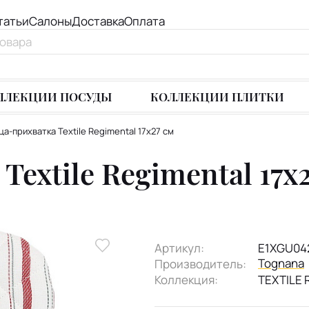
татьи
Салоны
Доставка
Оплата
ЛЛЕКЦИИ ПОСУДЫ
КОЛЛЕКЦИИ ПЛИТКИ
ца-прихватка Textile Regimental 17х27 см
extile Regimental 17х
Артикул:
E1XGU04
Tognana
Производитель:
Коллекция:
TEXTILE