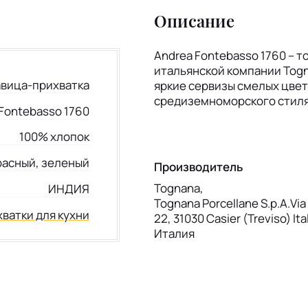
Описание
Andrea Fontebasso 1760 – т
итальянской компании Togn
авица-прихватка
яркие сервизы смелых цвет
средиземноморского стиля
Fontebasso 1760
100% хлопок
расный, зеленый
Производитель
Tognana,
ИНДИЯ
Tognana Porcellane S.p.A.Via 
ватки для кухни
22, 31030 Casier (Treviso) Ita
Италия