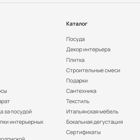
Каталог
Посуда
Декор интерьера
Плитка
Строительные смеси
Подарки
осы
Сантехника
врат
Текстиль
а за посудой
Итальянская мебель
упки интерьерных
Бокальная дегустация
Сертификаты
подпиской