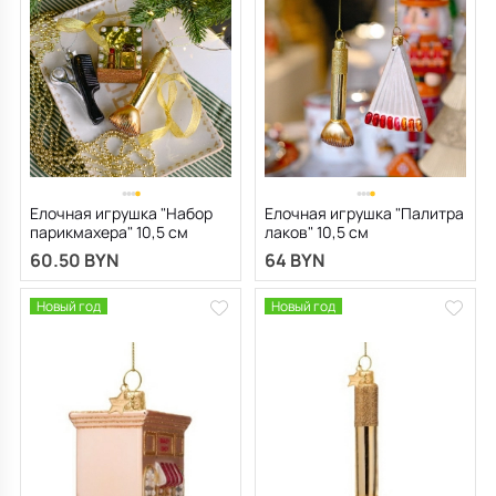
Все для кухни
Пепельницы
Душевая зона
Чехлы на подушку
Мебель для хранения
Детская посуда
Декоративные блюда
Мебель для ванной
Подушки-вкладыши
Декор дома
Аксессуары для ванной
Терраса и балкон
Полотенцесушители, Радиаторы
Елочная игрушка "Набор
Елочная игрушка "Палитра
парикмахера" 10,5 см
лаков" 10,5 см
60.50 BYN
64 BYN
Новый год
Новый год