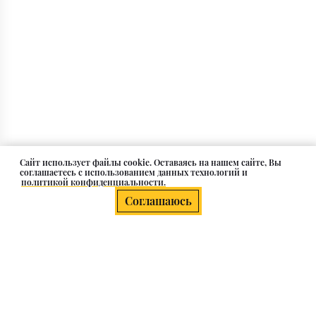
Cайт использует файлы cookie. Оставаясь на нашем сайте, Вы
соглашаетесь с использованием данных технологий и
политикой конфиденциальности.
Соглашаюсь
Елочные игрушки из стекла
Стеклянные игрушки для ёлки — это не просто декор, а