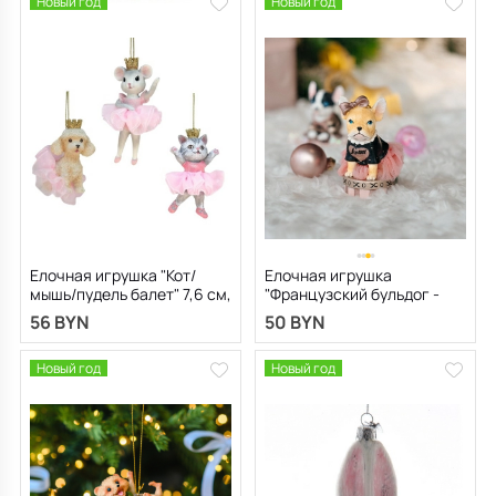
Новый год
Новый год
Елочная игрушка "Кот/
Елочная игрушка
мышь/пудель балет" 7,6 см,
"Французский бульдог -
в ассортименте
девочка" 6,3 см
56 BYN
50 BYN
Новый год
Новый год