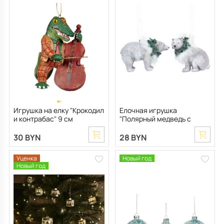
Игрушка на елку "Крокодил
Елочная игрушка
и контрабас" 9 см
"Полярный медведь с
венком" 8 см, в
ассортименте
30 BYN
28 BYN
Уценка
Новый год
Новый год