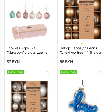
Все для кухни
Пепельницы
Душевая зона
Чехлы на подушку
Мебель для хранения
Детская посуда
Декоративные блюда
Мебель для ванной
Подушки-вкладыши
Декор дома
Аксессуары для ванной
Терраса и балкон
Полотенцесушители, Радиаторы
Елочная игрушка
Набор шаров для елки
"Макарон" 5,5 см, цвет в
"One-Two-Tree!" 4-6-8 см,
ассортименте
16 шт, цвет золото
37 BYN
85 BYN
Новый год
Новый год