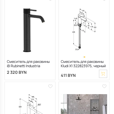
Смеситель для раковины
Смеситель для раковины
iB Rubinetti Industria
Kludi X1 322823975, черный
ID202CS_14, черный
матовый
2 320 BYN
матовый
411 BYN