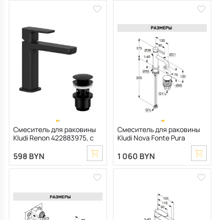
Смеситель для раковины
Смеситель для раковины
Kludi Renon 422883975, с
Kludi Nova Fonte Pura
клапаном Click-Clack,
202663915, с клапаном
черный матовый
Click-Clack, черный
598 BYN
1 060 BYN
матовый