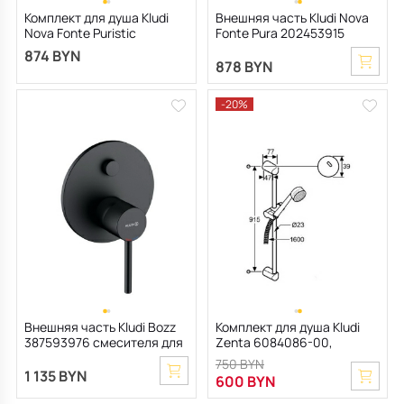
Комплект для душа Kludi
Внешняя часть Kludi Nova
Nova Fonte Puristic
Fonte Pura 202453915
2085039-15, черный
смесителя для раковины,
874 BYN
матовый
черный матовый
878 BYN
-20%
Внешняя часть Kludi Bozz
Комплект для душа Kludi
387593976 смесителя для
Zenta 6084086-00,
душа, черный матовый
черный/хром
750 BYN
1 135 BYN
600 BYN