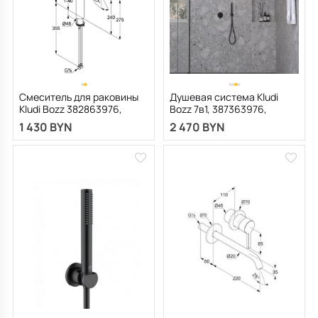
Смеситель для раковины
Душевая система Kludi
Kludi Bozz 382863976,
Bozz 7в1, 387363976,
черный матовый
черный матовый
1 430 BYN
2 470 BYN