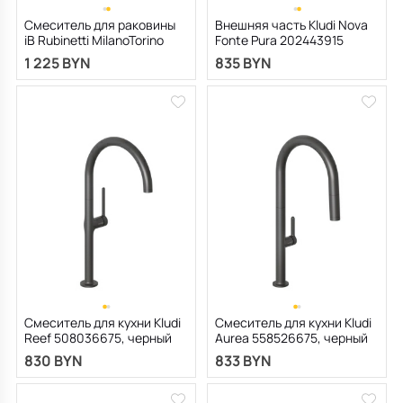
Смеситель для раковины
Внешняя часть Kludi Nova
iB Rubinetti MilanoTorino
Fonte Pura 202443915
MT202NP, черный матовый
встраиваемого смесителя
1 225 BYN
835 BYN
c изливом, черный
матовый
Смеситель для кухни Kludi
Смеситель для кухни Kludi
Reef 508036675, черный
Aurea 558526675, черный
матовый
матовый
830 BYN
833 BYN