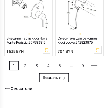
Внешняя часть Kludi Nova
Смеситель для раковины
Fonte Puristic 207593915,
Kludi Louva 242823975,
черный матовый
черный матовый
1 535 BYN
704 BYN
1
2
3
4
5
...
9
Показать еще
Смесители