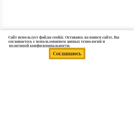
Cайт использует файлы cookie. Оставаясь на нашем сайте, Вы
соглашаетесь с использованием данных технологий и
политикой конфиденциальности.
Соглашаюсь
Черный смеситель для раковины
на кухне и ванной
Черные матовые смесители уверенно закрепились
как символ вневременной элегантности и
осознанного выбора. Глубокий, насыщенный черный
цвет без единого блика, приятная бархатистая
текстура — эти смесители мгновенно преображают