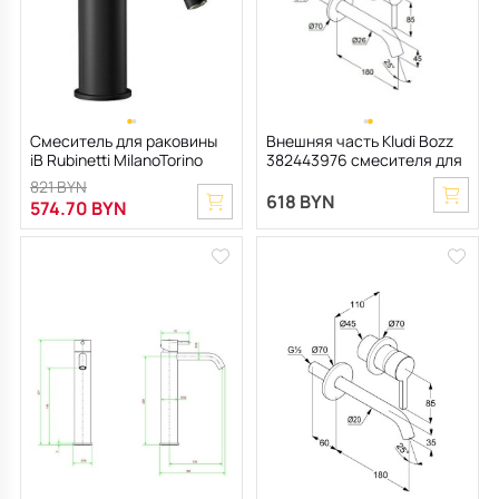
Смеситель для раковины
Внешняя часть Kludi Bozz
iB Rubinetti MilanoTorino
382443976 смесителя для
MT200NP, черный матовый
раковины, черный матовый
821 BYN
618 BYN
574.70 BYN