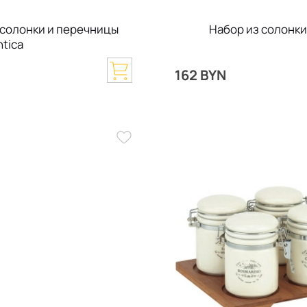
 солонки и перечницы
Набор из солонки
ntica
N
162 BYN