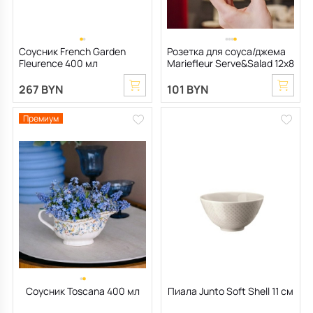
Соусник French Garden
Розетка для соуса/джема
Fleurence 400 мл
Mariefleur Serve&Salad 12х8
см
267 BYN
101 BYN
Премиум
Соусник Toscana 400 мл
Пиала Junto Soft Shell 11 см