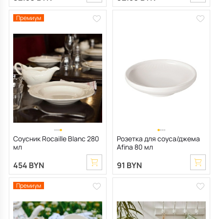
Премиум
Соусник Rocaille Blanc 280
Розетка для соуса/джема
мл
Afina 80 мл
454 BYN
91 BYN
Премиум