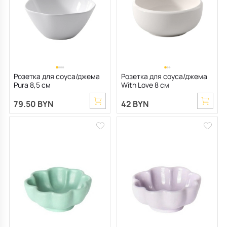
Все для кухни
Пепельницы
Душевая зона
Чехлы на подушку
Мебель для хранения
Детская посуда
Декоративные блюда
Мебель для ванной
Подушки-вкладыши
Декор дома
Аксессуары для ванной
Терраса и балкон
Розетка для соуса/джема
Розетка для соуса/джема
Pura 8,5 см
With Love 8 см
Полотенцесушители, Радиаторы
79.50 BYN
42 BYN