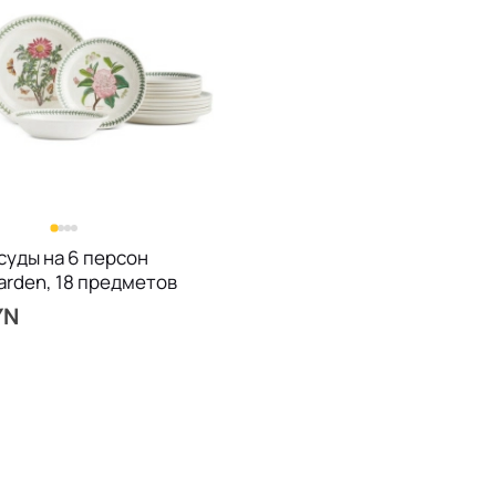
суды на 6 персон
arden, 18 предметов
YN