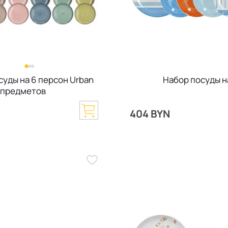
суды на 6 персон Urban
Набор посуды на
8 предметов
N
404 BYN