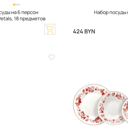
суды на 6 персон
Набор посуды н
etals, 18 предметов
N
424 BYN