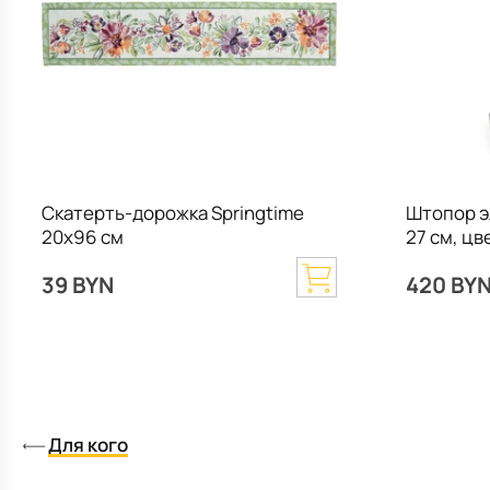
Скатерть-дорожка Springtime
Штопор э
20х96 см
27 см, цв
39 BYN
420 BY
Для кого