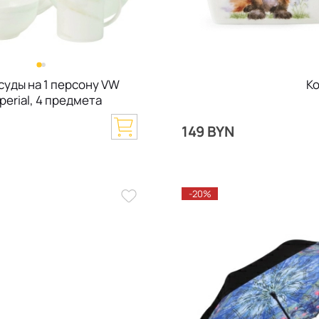
суды на 1 персону VW
Ко
perial, 4 предмета
149 BYN
-20%