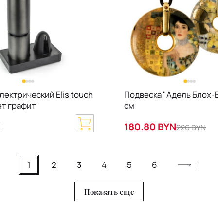
лектрический Elis touch
Подвеска "Адель Блох-Б
ет графит
см
N
180.80 BYN
226 BYN
1
2
3
4
5
6
Показать еще