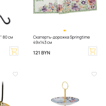
" 80 см
Скатерть-дорожка Springtime
49х143 см
121 BYN