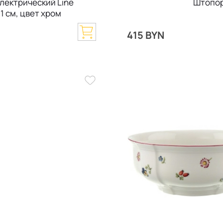
лектрический Line
Штопор
1 см, цвет хром
415 BYN