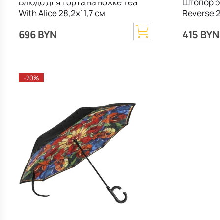
Блюдо для торта на ножке Tea
Штопор э
With Alice 28,2х11,7 см
Reverse 2
696 BYN
415 BYN
-20%