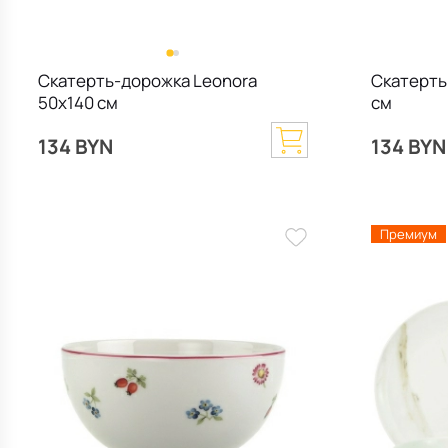
Скатерть-дорожка Leonora
Скатерть
50х140 см
см
134 BYN
134 BYN
Премиум