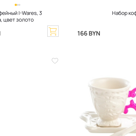
фейный I-Wares, 3
Набор коф
, цвет золото
N
166 BYN