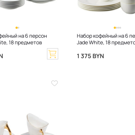
фейный на 6 персон
Набор кофейный на 6 п
ite, 18 предметов
Jade White, 18 предмет
YN
1 375 BYN