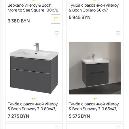
Зеркало Villeroy & Boch
Тумба с раковиной Villeroy
More to See Square 100x70,
& Boch Collaro 60х47,
с подсветкой
подвесная, Nordic Oak
5 945 BYN
3 380 BYN
Тумба с раковиной Villeroy
Тумба с раковиной Villeroy
& Boch Subway 3.0 80х47,
& Boch Subway 3.0 65х47,
подвесная, графит
графит
7 275 BYN
5 575 BYN