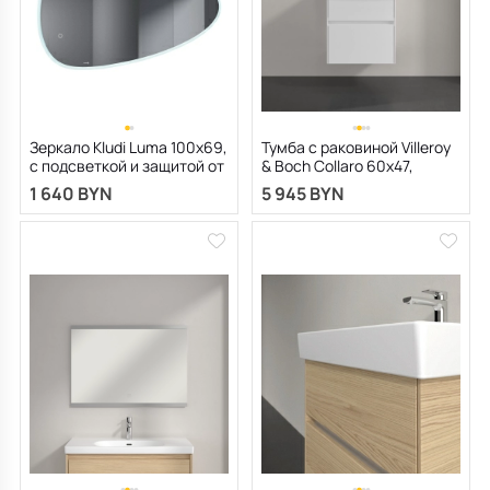
Зеркало Kludi Luma 100х69,
Тумба с раковиной Villeroy
с подсветкой и защитой от
& Boch Collaro 60х47,
запотевания
подвесная, Glossy White
1 640 BYN
5 945 BYN