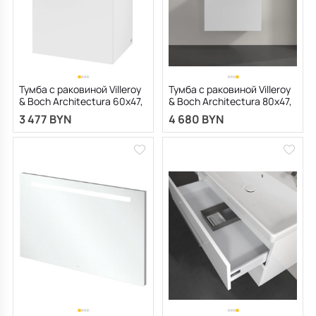
Тумба с раковиной Villeroy
Тумба с раковиной Villeroy
& Boch Architectura 60х47,
& Boch Architectura 80х47,
подвесная, белая матовая
подвесная, белая
3 477 BYN
4 680 BYN