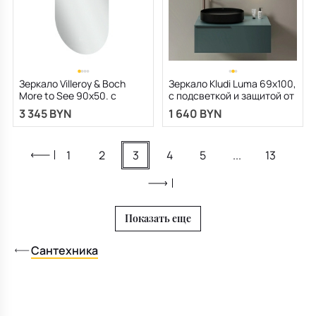
Зеркало Villeroy & Boch
Зеркало Kludi Luma 69х100,
More to See 90х50. с
с подсветкой и защитой от
подсветкой
запотевания
3 345 BYN
1 640 BYN
1
2
3
4
5
...
13
Показать еще
Сантехника