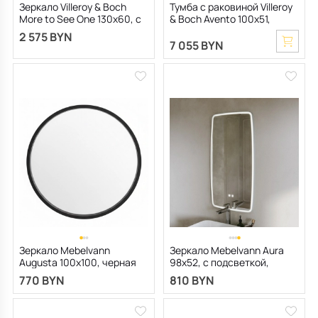
Зеркало Villeroy & Boch
Тумба с раковиной Villeroy
More to See One 130х60, с
& Boch Avento 100х51,
подсветкой
Brilliant White
2 575 BYN
7 055 BYN
Зеркало Mebelvann
Зеркало Mebelvann Aura
Augusta 100х100, черная
98х52, с подсветкой,
рама
серая рама
770 BYN
810 BYN