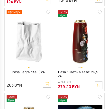
1 040 BYN
124 BYN
Премиум
-20%
New
Ваза Bag White 18 см
Ваза "Цветы в вазе" 26,5
см
474 BYN
263 BYN
379.20 BYN
-20%
-20%
New
New