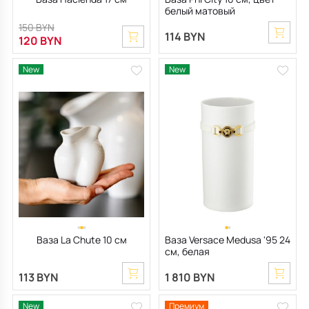
белый матовый
150 BYN
114 BYN
120 BYN
New
New
Ваза La Chute 10 см
Ваза Versace Medusa '95 24
см, белая
113 BYN
1 810 BYN
New
Премиум