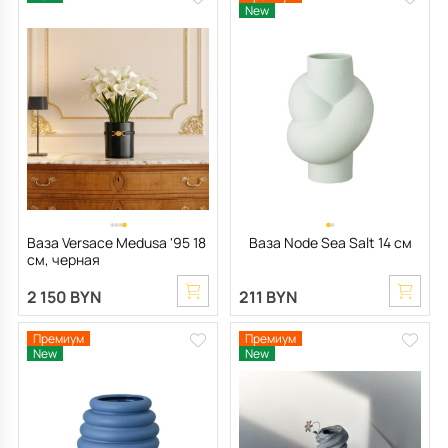
New
Ваза Versace Medusa '95 18
Ваза Node Sea Salt 14 см
см, черная
2 150 BYN
211 BYN
Премиум
Премиум
New
New