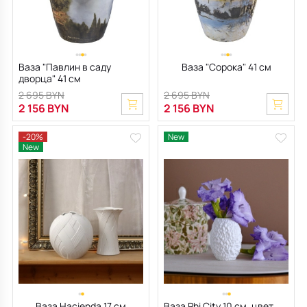
Ваза "Павлин в саду
Ваза "Сорока" 41 см
дворца" 41 см
2 695 BYN
2 695 BYN
2 156 BYN
2 156 BYN
-20%
New
New
Ваза Hacienda 17 см
Ваза Phi City 10 см, цвет