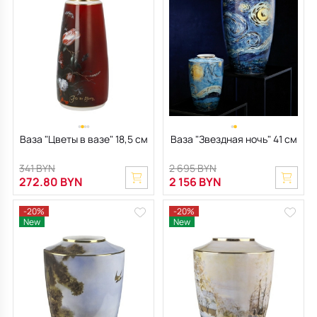
Ваза "Цветы в вазе" 18,5 см
Ваза "Звездная ночь" 41 см
341 BYN
2 695 BYN
272.80 BYN
2 156 BYN
-20%
-20%
New
New