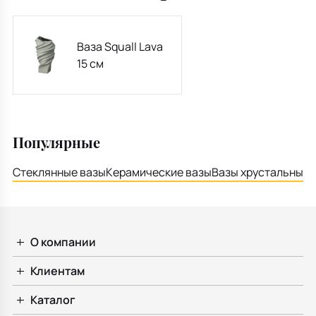
Ваза Squall Lava
15 cм
Популярные
Стеклянные вазы
Керамические вазы
Вазы хрустальные
В
О компании
Клиентам
Каталог