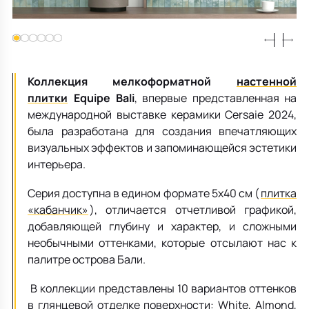
Все для кухни
Пепельницы
Душевая зона
Чехлы на подушку
Мебель для хранения
Детская посуда
Декоративные блюда
Мебель для ванной
Подушки-вкладыши
Декор дома
Аксессуары для ванной
Терраса и балкон
Коллекция мелкоформатной
настенной
плитки
Equipe
Bali
, впервые представленная на
международной выставке керамики Cersaie 2024,
Полотенцесушители, Радиаторы
была разработана для создания впечатляющих
визуальных эффектов и запоминающейся эстетики
интерьера.
Серия доступна в едином формате 5х40 см (
плитка
«кабанчик»
), отличается отчетливой графикой,
добавляющей глубину и характер, и сложными
необычными оттенками, которые отсылают нас к
палитре острова Бали.
В коллекции представлены 10 вариантов оттенков
в глянцевой отделке поверхности: White, Almond,