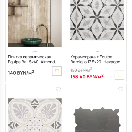
Плитка керамическая
Керамогранит Equipe
Equipe Bali 5х40, Almond,
Bardiglio 17,5х20, Hexagon
8,3 мм
Flower, 8 мм
2
198 BYN/м
2
140 BYN/м
2
158.40 BYN/м