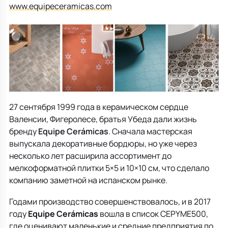
Все для кухни
Пепельницы
Душевая зона
Чехлы на подушку
Мебель для хранения
www.equipeceramicas.com
Детская посуда
Декоративные блюда
Мебель для ванной
Подушки-вкладыши
Декор дома
Аксессуары для ванной
Терраса и балкон
Полотенцесушители, Радиаторы
27 сентября 1999 года в керамическом сердце
Валенсии, Фигеролесе, братья Убеда дали жизнь
бренду
Equipe Cerámicas
. Сначала мастерская
выпускала декоративные бордюры, но уже через
несколько лет расширила ассортимент до
мелкоформатной плитки 5×5 и 10×10 см, что сделало
компанию заметной на испанском рынке.
Годами производство совершенствовалось, и в 2017
году
Equipe Cerámicas
вошла в список
CEPYME500
,
где оценивают маленькие и средние предприятия по