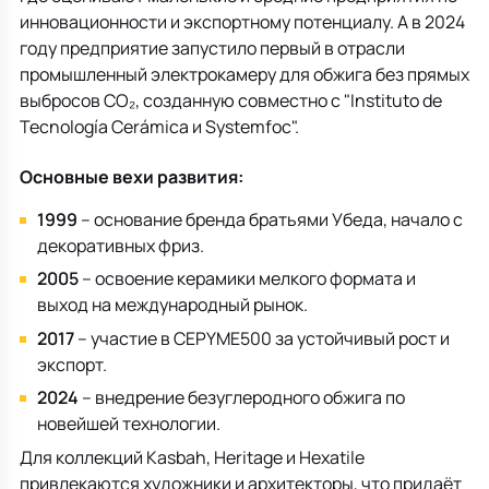
инновационности и экспортному потенциалу. А в 2024
году предприятие запустило первый в отрасли
промышленный электрокамеру для обжига без прямых
выбросов CO₂, созданную совместно с "
Instituto de
Tecnología Cerámica и Systemfoc"
.
Основные вехи развития:
1999
– основание бренда братьями Убеда, начало с
декоративных фриз.
2005
– освоение керамики мелкого формата и
выход на международный рынок.
2017
– участие в
CEPYME500
за устойчивый рост и
экспорт.
2024
– внедрение безуглеродного обжига по
новейшей технологии.
Для коллекций Kasbah, Heritage и Hexatile
привлекаются художники и архитекторы, что придаёт