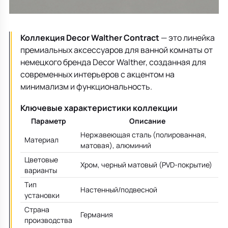
Все для кухни
Пепельницы
Душевая зона
Чехлы на подушку
Мебель для хранения
Детская посуда
Декоративные блюда
Мебель для ванной
Подушки-вкладыши
Декор дома
Коллекция Decor Walther Contract
— это линейка
премиальных аксессуаров для ванной комнаты от
Аксессуары для ванной
Терраса и балкон
немецкого бренда Decor Walther, созданная для
современных интерьеров с акцентом на
минимализм и функциональность.
Полотенцесушители, Радиаторы
Ключевые характеристики коллекции
Параметр
Описание
Нержавеющая сталь (полированная,
Материал
матовая), алюминий
Цветовые
Хром, черный матовый (PVD-покрытие)
варианты
Тип
Настенный/подвесной
установки
Страна
Германия
производства