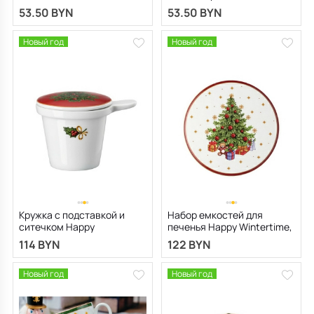
53.50 BYN
53.50 BYN
Новый год
Новый год
Кружка с подставкой и
Набор емкостей для
ситечком Happy
печенья Happy Wintertime,
Wintertime 360 мл
3 шт
114 BYN
122 BYN
Новый год
Новый год