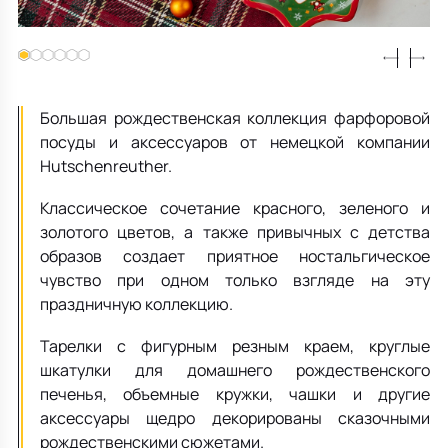
Все для кухни
Пепельницы
Душевая зона
Чехлы на подушку
Мебель для хранения
Детская посуда
Декоративные блюда
Мебель для ванной
Подушки-вкладыши
Декор дома
Аксессуары для ванной
Терраса и балкон
Большая рождественская коллекция фарфоровой
посуды и аксессуаров от немецкой компании
Hutschenreuther.
Полотенцесушители, Радиаторы
Классическое сочетание красного, зеленого и
золотого цветов, а также привычных с детства
образов создает приятное ностальгическое
чувство при одном только взгляде на эту
праздничную коллекцию.
Тарелки с фигурным резным краем, круглые
шкатулки для домашнего рождественского
печенья, объемные кружки, чашки и другие
аксессуары щедро декорированы сказочными
рождественскими сюжетами.