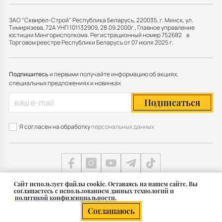
ЗАО "Сквирел-Строй" Республика Беларусь, 220035, г. Минск, ул.
Тимирязева, 72А УНП 101132909, 28.09.2000г., Главное управление
юстиции Мингорисполкома. Регистрационный номер 752682 в
Торговом реестре Республики Беларусь от 07 июля 2025 г.
Подпишитесь
и первыми получайте информацию об акциях,
специальных предложениях и новинках
Подписаться
Я согласен на обработку
персональных данных
Cайт использует файлы cookie. Оставаясь на нашем сайте, Вы
соглашаетесь с использованием данных технологий и
Карта сайта
политикой конфиденциальности.
© 2011 — 2026 Группа СКВИРЕЛ в Беларуси
Соглашаюсь
Разработка сайта — SLAM