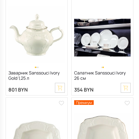
Заварник Sanssouci Ivory
Салатник Sanssouci Ivory
Gold 1,25 л
26 см
801 BYN
354 BYN
Премиум