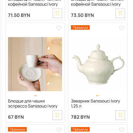
кофейной Sanssouci Ivory
кофейной Sanssouci Ivory
14 см
Gold 14 см
71.50 BYN
73.50 BYN
Премиум
Блюдце для чашки
Заварник Sanssouci Ivory
эспрессо Sanssouci Ivory
1,25 л
Gold 11,5 см
67 BYN
782 BYN
Премиум
Премиум