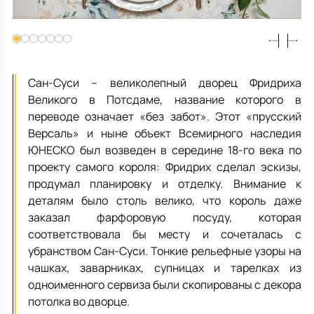
Все для кухни
Пепельницы
Душевая зона
Чехлы на подушку
Мебель для хранения
Детская посуда
Декоративные блюда
Мебель для ванной
Подушки-вкладыши
Декор дома
Аксессуары для ванной
Терраса и балкон
Сан-Суси – великолепный дворец Фридриха
Великого в Потсдаме, название которого в
переводе означает «без забот». Этот «прусский
Полотенцесушители, Радиаторы
Версаль» и ныне объект Всемирного наследия
ЮНЕСКО был возведен в середине 18-го века по
проекту самого короля: Фридрих сделал эскизы,
продумал планировку и отделку. Внимание к
деталям было столь велико, что король даже
заказал фарфоровую посуду, которая
соответствовала бы месту и сочеталась с
убранством Сан-Суси. Тонкие рельефные узоры на
чашках, заварниках, супницах и тарелках из
одноименного сервиза были скопированы с декора
потолка во дворце.